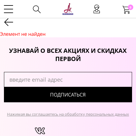
0
Kаталог
Элемент не найден
Инструменты
УЗНАВАЙ О ВСЕХ АКЦИЯХ И СКИДКАХ
ПЕРВОЙ
Волосы
Макияж
ПОДПИСАТЬСЯ
Маникюр
Нажимая вы соглашаетесь на обработку персональных данных
Одноразовая продукция