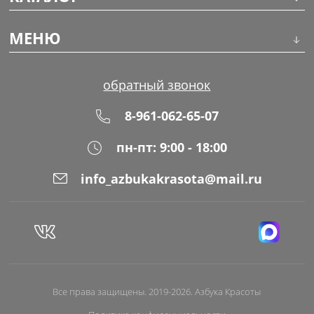
Инструменты
МЕНЮ
Волосы
О компании
обратный звонок
Макияж
Обучение
8-961-062-65-07
Маникюр
Доставка
пн-пт: 9:00 - 18:00
Одноразовая продукция
Оплата
info_azbukakrasota@mail.ru
Распродажа
Адреса магазинов
Уход за кожей
Блог
Все права защищены. 2019-2026. Азбука Красоты