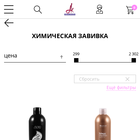
0
Kаталог
ХИМИЧЕСКАЯ ЗАВИВКА
Инструменты
299
2 302
цена
Волосы
+
Сбросить
Ещё фильтры
Макияж
Маникюр
Одноразовая продукция