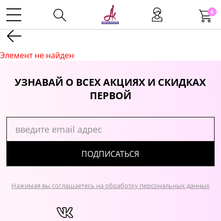
0
Kаталог
Элемент не найден
Инструменты
УЗНАВАЙ О ВСЕХ АКЦИЯХ И СКИДКАХ
ПЕРВОЙ
Волосы
Макияж
ПОДПИСАТЬСЯ
Маникюр
Нажимая вы соглашаетесь на обработку персональных данных
Одноразовая продукция