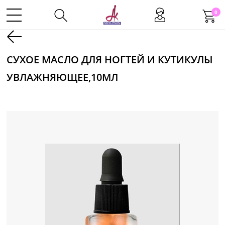
0
Kаталог
СУХОЕ МАСЛО ДЛЯ НОГТЕЙ И КУТИКУЛЫ
УВЛАЖНЯЮЩЕЕ,10МЛ
Инструменты
Волосы
Макияж
Маникюр
Одноразовая продукция