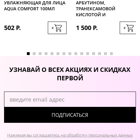
УВЛАЖНЯЮЩАЯ ДЛЯ ЛИЦА
АРБУТИНОМ,
AQUA COMFORT 100МЛ
ТРАНЕКСАМОВОЙ
КИСЛОТОЙ И
ВОССТАНАВЛИВАЮЩИМ
502 Р.
КОМПЛЕКСОМL, 100МЛ
1 500 Р.
+
+
УЗНАВАЙ О ВСЕХ АКЦИЯХ И СКИДКАХ
ПЕРВОЙ
ПОДПИСАТЬСЯ
Нажимая вы соглашаетесь на обработку персональных данных