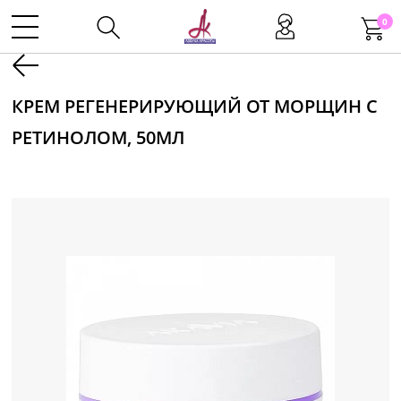
0
Kаталог
КРЕМ РЕГЕНЕРИРУЮЩИЙ ОТ МОРЩИН С
РЕТИНОЛОМ, 50МЛ
Инструменты
Волосы
Макияж
Маникюр
Одноразовая продукция