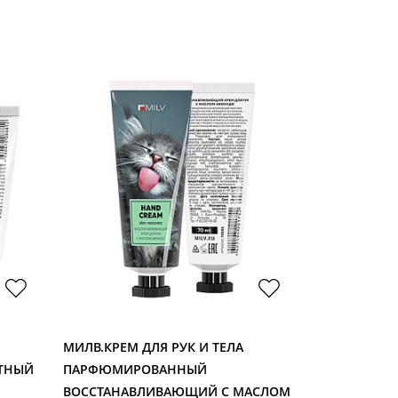
МИЛВ.КРЕМ ДЛЯ РУК И ТЕЛА
МИЛВ.КРЕМ 
ТНЫЙ
ПАРФЮМИРОВАННЫЙ
ПАРФЮМИР
ВОССТАНАВЛИВАЮЩИЙ С МАСЛОМ
ПИТАТЕЛЬНЫ