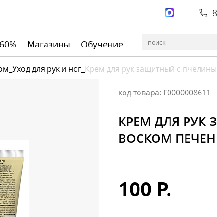
8
 60%
Магазины
Обучение
лом
_
Уход для рук и ног
_
Крем для рук защитный с пчелины
код товара: F0000008611
КРЕМ ДЛЯ РУК
ВОСКОМ ПЕЧЕН
100 Р.