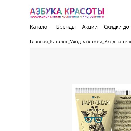
Kаталог
Бренды
Акции
Скидки до
Главная
_
Каталог
_
Уход за кожей
_
Уход за те
Инструменты
Волосы
Макияж
Маникюр
Одноразовая
продукция
Уход за кожей