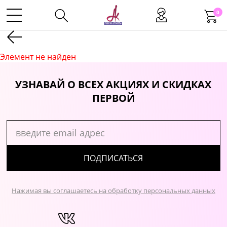
0
Kаталог
Элемент не найден
Инструменты
УЗНАВАЙ О ВСЕХ АКЦИЯХ И СКИДКАХ
ПЕРВОЙ
Волосы
Макияж
ПОДПИСАТЬСЯ
Маникюр
Нажимая вы соглашаетесь на обработку персональных данных
Одноразовая продукция