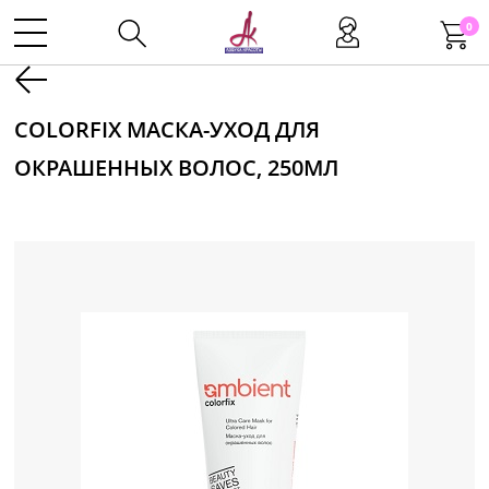
0
Kаталог
COLORFIX МАСКА-УХОД ДЛЯ
ОКРАШЕННЫХ ВОЛОС, 250МЛ
Инструменты
Волосы
Макияж
Маникюр
Одноразовая продукция