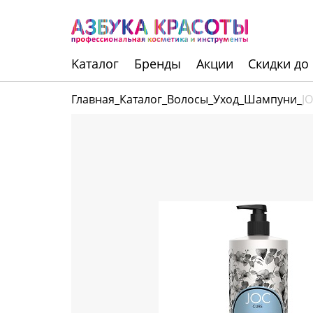
Kаталог
Бренды
Акции
Скидки до
Главная
_
Каталог
_
Волосы
_
Уход
_
Шампуни
_
J
Инструменты
Волосы
Макияж
Маникюр
Одноразовая
продукция
Уход за кожей