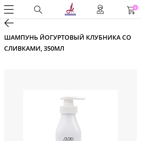
0
Kаталог
ШАМПУНЬ ЙОГУРТОВЫЙ КЛУБНИКА СО
СЛИВКАМИ, 350МЛ
Инструменты
Волосы
Макияж
Маникюр
Одноразовая продукция