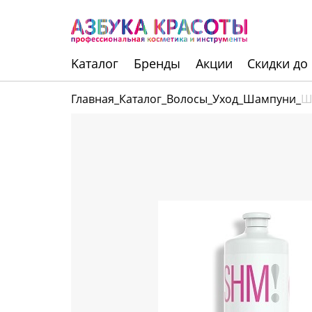
Kаталог
Бренды
Акции
Скидки до
Главная
_
Каталог
_
Волосы
_
Уход
_
Шампуни
_
Ш
Инструменты
Волосы
Макияж
Маникюр
Одноразовая
продукция
Уход за кожей