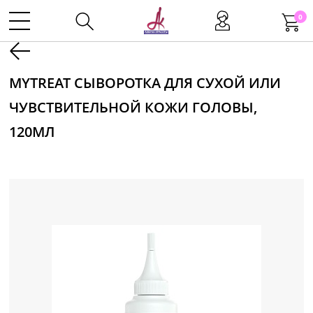
0
Kаталог
MYTREAT СЫВОРОТКА ДЛЯ СУХОЙ ИЛИ
ЧУВСТВИТЕЛЬНОЙ КОЖИ ГОЛОВЫ,
Инструменты
120МЛ
Волосы
Макияж
Маникюр
Одноразовая продукция