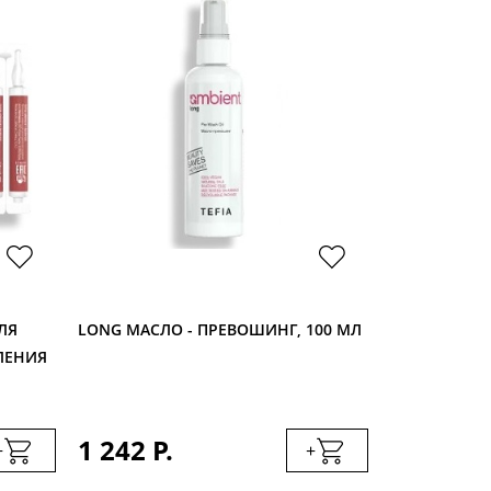
ЛЯ
LONG МАСЛО - ПРЕВОШИНГ, 100 МЛ
EXPRESS СО
ЛЕНИЯ
ПОВРЕЖДЕНН
1 242 Р.
1 710 Р.
+
+