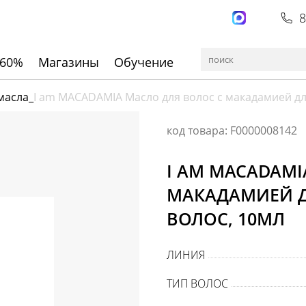
8
 60%
Магазины
Обучение
масла
_
I am MACADAMIA Масло для волос с макадамией для
код товара: F0000008142
I AM MACADAMI
МАКАДАМИЕЙ Д
ВОЛОС, 10МЛ
ЛИНИЯ
ТИП ВОЛОС