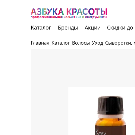
Kаталог
Бренды
Акции
Скидки до
Главная
_
Каталог
_
Волосы
_
Уход
_
Сыворотки, 
Инструменты
Волосы
Макияж
Маникюр
Одноразовая
продукция
Уход за кожей