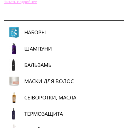
Читать подробнее
Professional по достоинству оценено мастерами- парикмахерами,
Уход за кожей
а также розничными покупателями
НАБОРЫ
ШАМПУНИ
БАЛЬЗАМЫ
МАСКИ ДЛЯ ВОЛОС
СЫВОРОТКИ, МАСЛА
ТЕРМОЗАЩИТА