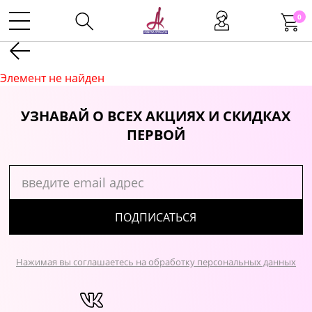
0
Kаталог
Элемент не найден
Инструменты
УЗНАВАЙ О ВСЕХ АКЦИЯХ И СКИДКАХ
ПЕРВОЙ
Волосы
Макияж
ПОДПИСАТЬСЯ
Маникюр
Нажимая вы соглашаетесь на обработку персональных данных
Одноразовая продукция