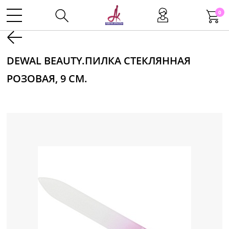
0
Kаталог
DEWAL BEAUTY.ПИЛКА СТЕКЛЯННАЯ
РОЗОВАЯ, 9 СМ.
Инструменты
Волосы
Макияж
Маникюр
Одноразовая продукция