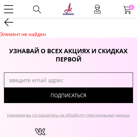
0
Kаталог
Элемент не найден
Инструменты
УЗНАВАЙ О ВСЕХ АКЦИЯХ И СКИДКАХ
ПЕРВОЙ
Волосы
Макияж
ПОДПИСАТЬСЯ
Маникюр
Нажимая вы соглашаетесь на обработку персональных данных
Одноразовая продукция