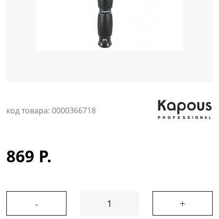
Уход за кожей
код товара: 0000366718
869 Р.
-
+