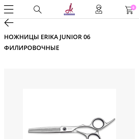
0
Kаталог
НОЖНИЦЫ ERIKA JUNIOR 06
ФИЛИРОВОЧНЫЕ
Инструменты
Волосы
Макияж
Маникюр
Одноразовая продукция