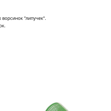
 ворсинок "липучек".
ок.