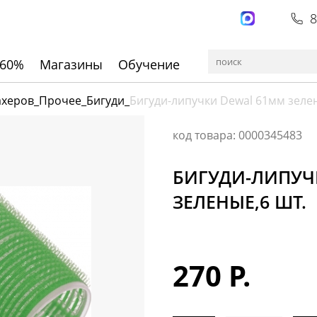
8
 60%
Магазины
Обучение
ахеров
_
Прочее
_
Бигуди
_
Бигуди-липучки Dewal 61мм зелен
код товара: 0000345483
БИГУДИ-ЛИПУЧ
ЗЕЛЕНЫЕ,6 ШТ.
270 Р.