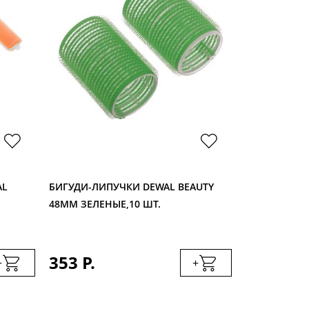
AL
БИГУДИ-ЛИПУЧКИ DEWAL BEAUTY
БИГУДИ-ЛИП
48ММ ЗЕЛЕНЫЕ,10 ШТ.
40ММ СИНИЕ
353 Р.
279 Р.
+
+