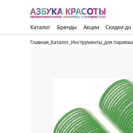
Kаталог
Бренды
Акции
Скидки до
Главная
_
Каталог
_
Инструменты
_
для парикм
Инструменты
Волосы
Макияж
Маникюр
Одноразовая
продукция
Уход за кожей