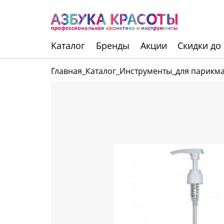
Kаталог
Бренды
Акции
Скидки до
Главная
_
Каталог
_
Инструменты
_
для парикм
Инструменты
Волосы
Макияж
Маникюр
Одноразовая
продукция
Уход за кожей