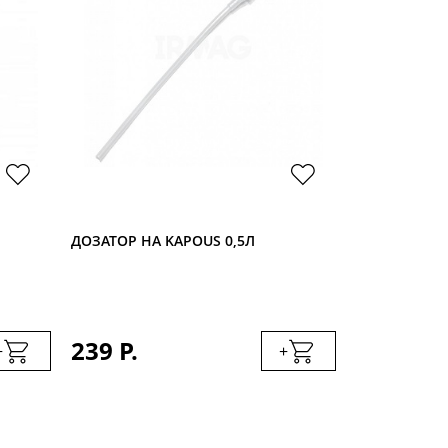
ДОЗАТОР НА KAPOUS 0,5Л
ДОЗАТОР Н
KAPOUS 1Л
239 Р.
239 Р.
+
+