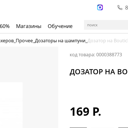
8
 60%
Магазины
Обучение
ахеров
_
Прочее
_
Дозаторы на шампуни
_
Дозатор на Boutic
код товара: 0000388773
ДОЗАТОР НА BO
169 Р.