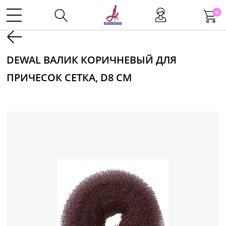
0
Kаталог
DEWAL ВАЛИК КОРИЧНЕВЫЙ ДЛЯ
ПРИЧЕСОК СЕТКА, D8 СМ
Инструменты
Волосы
Макияж
Маникюр
Одноразовая продукция