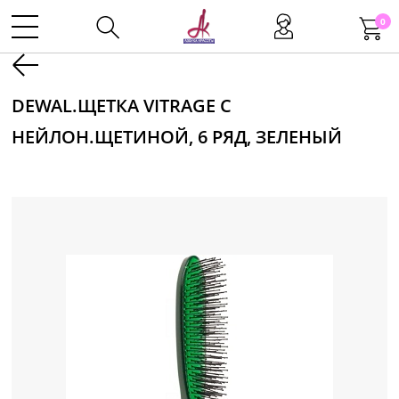
0
Kаталог
DEWAL.ЩЕТКА VITRAGE С
НЕЙЛОН.ЩЕТИНОЙ, 6 РЯД, ЗЕЛЕНЫЙ
Инструменты
Волосы
Макияж
Маникюр
Одноразовая продукция