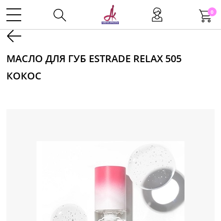
0
Kаталог
МАСЛО ДЛЯ ГУБ ESTRADE RELAX 505
КОКОС
Инструменты
Волосы
Макияж
Маникюр
Одноразовая продукция