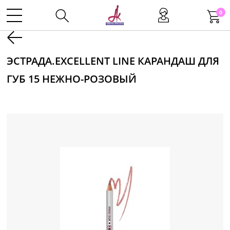
0
Kаталог
ЭСТРАДА.EXCELLENT LINE КАРАНДАШ ДЛЯ
ГУБ 15 НЕЖНО-РОЗОВЫЙ
Инструменты
Волосы
Макияж
Маникюр
Одноразовая продукция