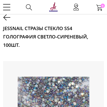
0
Kаталог
JESSNAIL СТРАЗЫ СТЕКЛО SS4
ГОЛОГРАФИЯ СВЕТЛО-СИРЕНЕВЫЙ,
Инструменты
100ШТ.
Волосы
Макияж
Маникюр
Одноразовая продукция