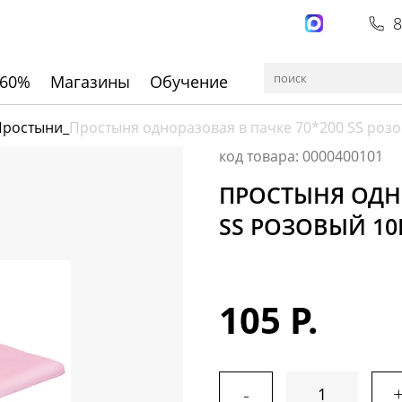
8
 60%
Магазины
Обучение
Простыни
_
Простыня одноразовая в пачке 70*200 SS розо
код товара: 0000400101
ПРОСТЫНЯ ОДНО
SS РОЗОВЫЙ 10
105 Р.
-