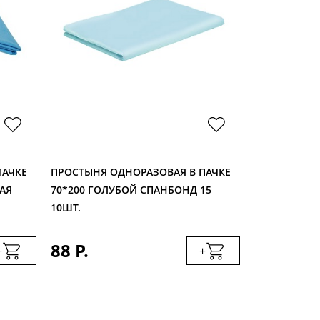
ПАЧКЕ
ПРОСТЫНЯ ОДНОРАЗОВАЯ В ПАЧКЕ
ПРОСТЫНЯ О
АЯ
70*200 ГОЛУБОЙ СПАНБОНД 15
SMS ПРЕМИУ
10ШТ.
50ШТ.
88 Р.
449 Р.
+
+