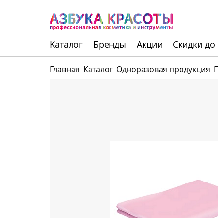
Kаталог
Бренды
Акции
Скидки до
Главная
_
Каталог
_
Одноразовая продукция
_
Инструменты
Волосы
Макияж
Маникюр
Одноразовая
продукция
Уход за кожей