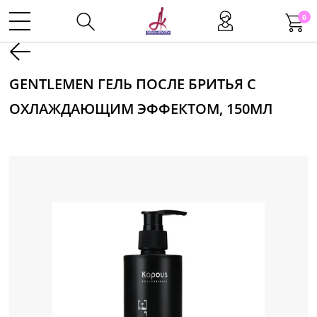
0
Kаталог
GENTLEMEN ГЕЛЬ ПОСЛЕ БРИТЬЯ С
ОХЛАЖДАЮЩИМ ЭФФЕКТОМ, 150МЛ
Инструменты
Волосы
Макияж
Маникюр
Одноразовая продукция