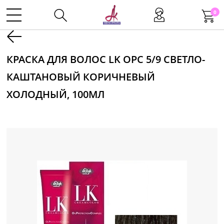
0
Kаталог
КРАСКА ДЛЯ ВОЛОС LK OPC 5/9 СВЕТЛО-
КАШТАНОВЫЙ КОРИЧНЕВЫЙ
Инструменты
ХОЛОДНЫЙ, 100МЛ
Волосы
Макияж
Маникюр
Одноразовая продукция