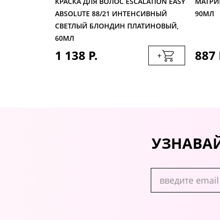
D COLOR
КРАСКА ДЛЯ ВОЛОС ESCALATION EASY
МАТРИК
МЛ
ABSOLUTE 88/21 ИНТЕНСИВНЫЙ
90МЛ
СВЕТЛЫЙ БЛОНДИН ПЛАТИНОВЫЙ,
60МЛ
1 138 Р.
887 
+
+
УЗНАВАЙ