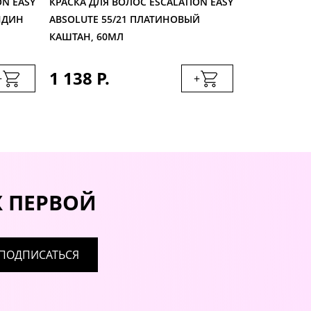
ON EASY
КРАСКА ДЛЯ ВОЛОС ESCALATION EASY
МАТРИКС S.B.
НДИН
ABSOLUTE 55/21 ПЛАТИНОВЫЙ
90МЛ
КАШТАН, 60МЛ
1 138 Р.
887 Р.
+
+
Х ПЕРВОЙ
ПОДПИСАТЬСЯ