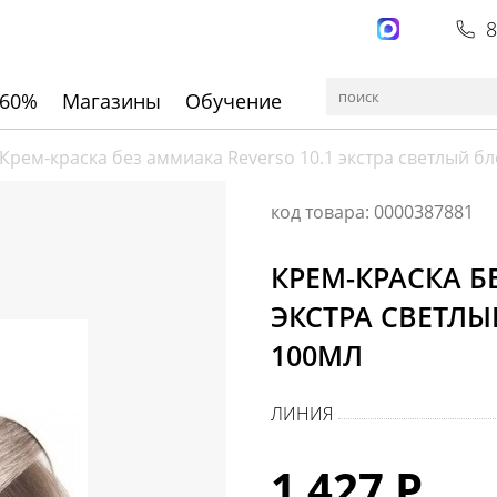
8
 60%
Магазины
Обучение
Крем-краска без аммиака Reverso 10.1 экстра светлый б
код товара: 0000387881
КРЕМ-КРАСКА Б
ЭКСТРА СВЕТЛ
100МЛ
ЛИНИЯ
1 427 Р.