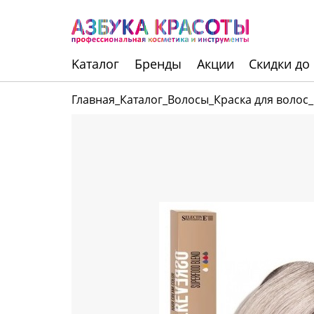
Kаталог
Бренды
Акции
Скидки до
Главная
_
Каталог
_
Волосы
_
Краска для волос
_
Инструменты
Волосы
Макияж
Маникюр
Одноразовая
продукция
Уход за кожей