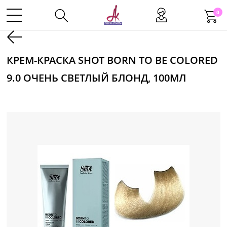
0
Kаталог
КРЕМ-КРАСКА SHOT BORN TO BE COLORED
9.0 ОЧЕНЬ СВЕТЛЫЙ БЛОНД, 100МЛ
Инструменты
Волосы
Макияж
Маникюр
Одноразовая продукция