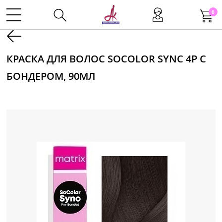
0
Kаталог
КРАСКА ДЛЯ ВОЛОС SOCOLOR SYNC 4P С
БОНДЕРОМ, 90МЛ
Инструменты
Волосы
Макияж
Маникюр
Одноразовая продукция