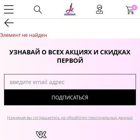
0
Kаталог
Элемент не найден
Инструменты
УЗНАВАЙ О ВСЕХ АКЦИЯХ И СКИДКАХ
ПЕРВОЙ
Волосы
Макияж
ПОДПИСАТЬСЯ
Маникюр
Нажимая вы соглашаетесь на обработку персональных данных
Одноразовая продукция