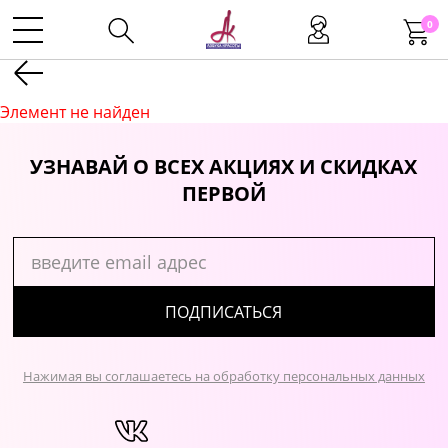
0
Kаталог
Элемент не найден
Инструменты
УЗНАВАЙ О ВСЕХ АКЦИЯХ И СКИДКАХ
ПЕРВОЙ
Волосы
Макияж
ПОДПИСАТЬСЯ
Маникюр
Нажимая вы соглашаетесь на обработку персональных данных
Одноразовая продукция