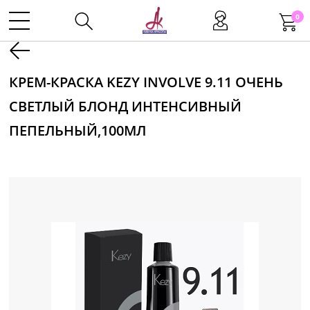
0
Kаталог
КРЕМ-КРАСКА KEZY INVOLVE 9.11 ОЧЕНЬ
СВЕТЛЫЙ БЛОНД ИНТЕНСИВНЫЙ
Инструменты
ПЕПЕЛЬНЫЙ,100МЛ
Волосы
Макияж
Маникюр
Одноразовая продукция