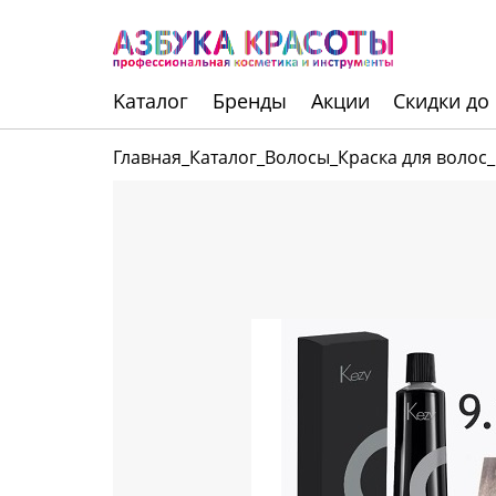
Kаталог
Бренды
Акции
Скидки до
Главная
_
Каталог
_
Волосы
_
Краска для волос
_
Инструменты
Волосы
Макияж
Маникюр
Одноразовая
продукция
Уход за кожей