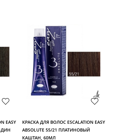
ON EASY
КРАСКА ДЛЯ ВОЛОС ESCALATION EASY
МАТРИКС S.B.
НДИН
ABSOLUTE 55/21 ПЛАТИНОВЫЙ
90МЛ
КАШТАН, 60МЛ