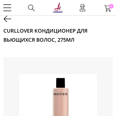
0
Kаталог
CURLLOVER КОНДИЦИОНЕР ДЛЯ
ВЬЮЩИХСЯ ВОЛОС, 275МЛ
Инструменты
Волосы
Макияж
Маникюр
Одноразовая продукция