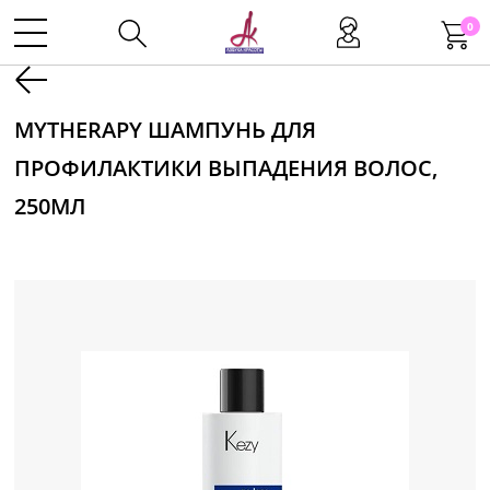
0
Kаталог
MYTHERAPY ШАМПУНЬ ДЛЯ
ПРОФИЛАКТИКИ ВЫПАДЕНИЯ ВОЛОС,
Инструменты
250МЛ
Волосы
Макияж
Маникюр
Одноразовая продукция