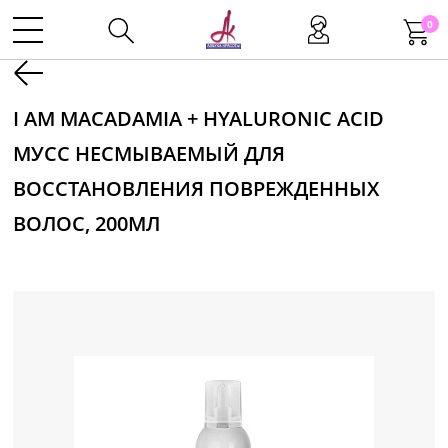
0
Kаталог
I AM MACADAMIA + HYALURONIC ACID
МУСС НЕСМЫВАЕМЫЙ ДЛЯ
Инструменты
ВОССТАНОВЛЕНИЯ ПОВРЕЖДЕННЫХ
Волосы
ВОЛОС, 200МЛ
Макияж
Маникюр
Одноразовая продукция