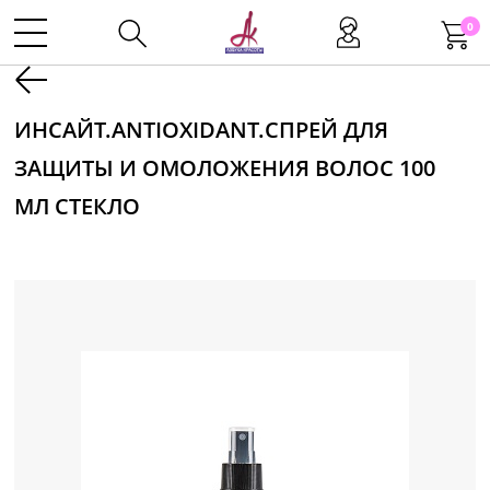
0
Kаталог
ИНСАЙТ.ANTIOXIDANT.СПРЕЙ ДЛЯ
ЗАЩИТЫ И ОМОЛОЖЕНИЯ ВОЛОС 100
Инструменты
МЛ СТЕКЛО
Волосы
Макияж
Маникюр
Одноразовая продукция