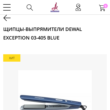
0
Kаталог
ЩИПЦЫ-ВЫПРЯМИТЕЛИ DEWAL
EXCEPTION 03-405 BLUE
Инструменты
Волосы
ХИТ
Макияж
Маникюр
Одноразовая продукция