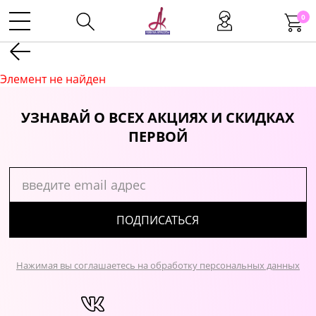
0
Kаталог
Элемент не найден
Инструменты
УЗНАВАЙ О ВСЕХ АКЦИЯХ И СКИДКАХ
ПЕРВОЙ
Волосы
Макияж
ПОДПИСАТЬСЯ
Маникюр
Нажимая вы соглашаетесь на обработку персональных данных
Одноразовая продукция