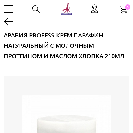
0
Kаталог
АРАВИЯ.PROFESS.КРЕМ ПАРАФИН
НАТУРАЛЬНЫЙ С МОЛОЧНЫМ
Инструменты
ПРОТЕИНОМ И МАСЛОМ ХЛОПКА 210МЛ
Волосы
Макияж
Маникюр
Одноразовая продукция