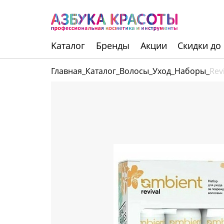
Kаталог
Бренды
Акции
Скидки до
Главная
_
Каталог
_
Волосы
_
Уход
_
Наборы
_
Rev
Инструменты
Волосы
Макияж
Маникюр
Одноразовая
продукция
Уход за кожей