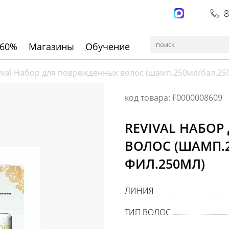
8
 60%
Магазины
Обучение
ival Набор для поврежденных волос (шамп.250мл/бал.25
код товара: F0000008609
REVIVAL НАБО
ВОЛОС (ШАМП.2
ФИЛ.250МЛ)
ЛИНИЯ
ТИП ВОЛОС