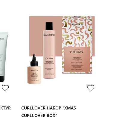
КТУР.
CURLLOVER НАБОР "XMAS
I AM COCON
.
CURLLOVER BOX"
НАБОР 2024 
ШАМПУНЬ 3